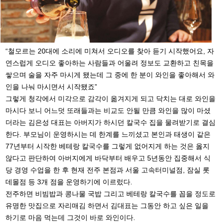
“철모르는 20대에 소리에 미쳐서 오디오를 찾아 듣기 시작했어요, 자
연스럽게 오디오 좋아하는 사람들과 어울려 정보도 교환하고 친목을
쌓으며 술을 자주 마시게 됐는데 그 중에 한 분이 와인을 좋아해서 와
인을 나눠 마시면서 시작됐죠”
그렇게 청각에서 미각으로 감각이 옮겨지게 되고 닥치는 대로 와인을
마시다 보니 어느덧 또래들과는 비교도 안될 만큼 와인을 많이 마셨
더라는 김은성 대표는 아버지가 하시던 칼국수 집을 물려받기로 결심
한다. 부모님이 운영하시는 데 한계를 느끼셨고 본인과 태생이 같은
77년부터 시작한 베테랑 칼국수를 그렇게 없어지게 하는 것은 옳지
않다고 판단하여 아버지에게 바닥부터 배우고 5년동안 집중해서 식
당 경영 수업을 한 후 현재 전주 본점과 서울 고속터미널점, 잠실 롯
데몰점 등 3개 점을 운영하기에 이르렀다.
전주하면 비빔밥과 콩나물 국밥 그리고 베테랑 칼국수를 꼽을 정도로
유명한 맛집으로 자리매김 하면서 김대표는 그동안 하고 싶은 일을
하기로 마음 먹는데 그것이 바로 와인이다.