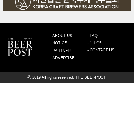
-
ABOUT US
-
FAQ
-
NOTICE
-
1:1 CS
-
CONTACT US
-
PARTNER
-
ADVERTISE
ⓒ 2019 All rights reserved. THE BEERPOST.