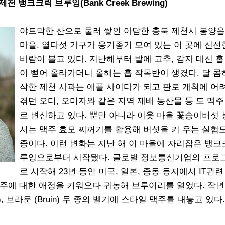
 뱅크크릭 브루잉(Bank Creek Brewing)
야트막한 산으로 둘러 쌓인 아담한 충북 제천시 봉양읍
마을. 열다섯 가구가 옹기종기 모여 있는 이 곳에 신선
바람이 불고 있다. 지난해부터 밭에 고추, 감자 대신 홉
이 뻗어 올라가더니 올해는 홉 작목반이 생겼다. 달 콤
삭한 제천 사과는 애플 사이다가 되고 판로 개척에 어
겪던 오디, 오미자와 같은 지역 재배 농산물 등 도 맥주
로 변신하고 있다. 뿐만 아니라 이웃 마을 꽃송이버섯
서는 맥주 효모 찌꺼기를 활용해 버섯을 키 우는 실험
중이다. 이런 변화는 지난 해 이 마을에 자리잡은 뱅크
루잉으로부터 시작됐다. 글로벌 정보통신기업의 프로
로 시작해 23년 동안 미국, 일본, 중동 등지에서 IT관련
주에 대한 애정을 키워오다 귀농해 브루어리를 열었다. 작년
, 브라운 (Bruin) 두 종의 벨기에 스타일 맥주를 내놓고 있다.