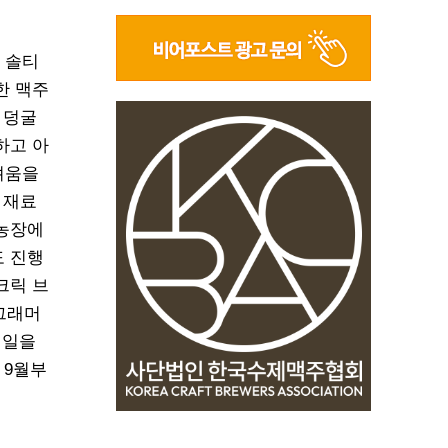
 솔티
한 맥주
 덩굴
하고 아
려움을
 재료
 농장에
도 진행
크릭 브
그래머
 일을
 9월부