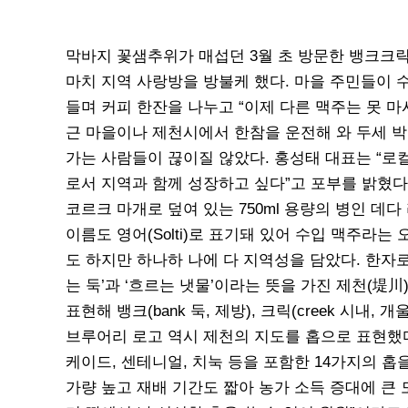
막바지 꽃샘추위가 매섭던 3월 초 방문한 뱅크크
마치 지역 사랑방을 방불케 했다. 마을 주민들이 
들며 커피 한잔을 나누고 “이제 다른 맥주는 못 마
근 마을이나 제천시에서 한참을 운전해 와 두세 박
가는 사람들이 끊이질 않았다. 홍성태 대표는 “로
로서 지역과 함께 성장하고 싶다”고 포부를 밝혔다
코르크 마개로 덮여 있는 750ml 용량의 병인 데다
이름도 영어(Solti)로 표기돼 있어 수입 맥주라는
도 하지만 하나하 나에 다 지역성을 담았다. 한자로
는 둑’과 ‘흐르는 냇물’이라는 뜻을 가진 제천(堤川
표현해 뱅크(bank 둑, 제방), 크릭(creek 시내
브루어리 로고 역시 제천의 지도를 홉으로 표현했다
케이드, 센테니얼, 치눅 등을 포함한 14가지의 홉을
가량 높고 재배 기간도 짧아 농가 소득 증대에 큰