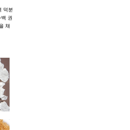
력 덕분
수백 권
을 채