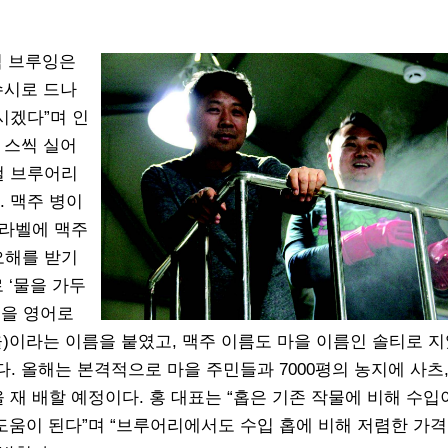
릭 브루잉은
수시로 드나
시겠다”며 인
 스씩 실어
컬 브루어리
. 맥주 병이
 라벨에 맥주
 오해를 받기
 ‘물을 가두
)을 영어로
, 개울)이라는 이름을 붙였고, 맥주 이름도 마을 이름인 솔티로 지
. 올해는 본격적으로 마을 주민들과 7000평의 농지에 사츠,
 재 배할 예정이다. 홍 대표는 “홉은 기존 작물에 비해 수입
 도움이 된다”며 “브루어리에서도 수입 홉에 비해 저렴한 가격