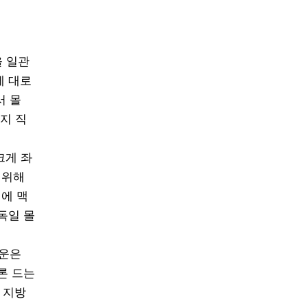
 일관
제 대로
서 몰
까지 직
크게 좌
 위해
기에 맥
독일 몰
라운은
론 드는
 지방