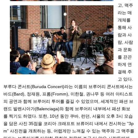
고, 맥주
라는 매
개체를
통해 사
람과 사
람, 사람
과 문화
를 끈끈
하게 연
결해 주
고 있다.
부루다 콘서트(Buruda Concert)라는 이름의 브루어리 콘서트에서는
바드(Bard), 정재원, 프롬(Fromm), 이한철, 권나무 등 여러 아티스트
의 공연과 함께 브루어리 투어를 즐길 수 있었으며, 세계적인 패션 브
랜드 발렌시아가(Balenciaga)와 함께 브루어리 내부에서 패션 화보
를 찍기도 하였다. 또한, 10년 동안 쿠바, 런던, 서울의 오후 3시 모습
을 담은 사진 35점을 코리아 크래프트 브류어리 내에서 전시하는 “3p
m” 사진전을 개최하는 등, 어렵게만 느껴질 수 있는 맥주와 그 맥주를