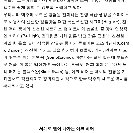
만드는 브루어리를 다양한 문화와 접목해 조금 더 많은 사람들에게
맥주를 쉽게 접할 수 있도록 노력하고 있다.
우리나라 맥주의 새로운 경험을 전파하는 전령 국산 생강을 스파이스
로 사용하여 신선한 감칠맛을 더한 폭신폭신한 허그미(Hug Me), 진
한 맥아 풍미와 신선한 시트러스 홉 아로마와 씁쓸한 끝 맛이 인상적
인 비하이(Be High), 필터링을 거쳐 만든 밝고 맑은 금빛에, 신선한
과일 향 홉을 넣어 상큼한 감귤류 풍미가 돋보이는 코스믹댄서(Cosm
ic Dancer), 신선한 카카오 닙을 첨가하여 초콜릿, 커피, 견과류 아로
마가 톡톡 튀는 썸앤썸 (Some&Some), 아름다운 블랙 컬러에 부드러
운 거품, 잘 볶은 맥아가 만들어 내는 초콜렛, 커피 향이 은은하게 울
려 퍼지는 블랙스완(Black Swan) 등, 아크 비어는 역사와 전통을 지
키면서도 직관적이고 창의적인 시각으로 한국 맥주의 새로운 역사를
써내려가고 있다.
세계로 뻗어 나가는 아크 비어