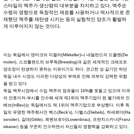
스타일의 맥주가 생산량의 대부분을 차지하고 있다. 맥주순
수령의 영향으로 독창적인 재료를 사용하거나 역사적으로 존
재했던 맥주를 재탄생 시키는 등의 실험적인 양조가 활발하
게 이루어지지 않는 것이다.
이는 독일에서 덴마크의 미켈러(Mikkeller)나 네덜란드의 드몰렌(De
molen), 스코틀랜드의 브루독(Brewdog)과 같은 세계적인 크래프트
양조장이 탄생하지 못하는 이유이기도 하다. 견고한 성 같기만 하던
독일 내수 시장도 이러한 다양성의 부재로 인해 외부의 강력한 위협
을 받고 있다.
독일 맥주시장에서 수입 맥주의 점유율이 10%를 웃돌고 있으며 미국
의 안호이저-부시를 인수해 세계 제1위의 맥주기업이 된 벨기에의 인
베브(InBev)는 독일에서도 제 1위의 맥주기업으로 부상했다. 이후 독
일의 유명한 맥주회사인 벡스(Beck’s), 디벨스(Diebels), 하세뢰더(Ha
ssroder), 길데(Gilde), 뢰벤브로이(Lowenbrau), 프란치스카너(Franz
iskaner) 등을 꾸준히 인수하면서 자신들의 영향력을 강화하고 있다.