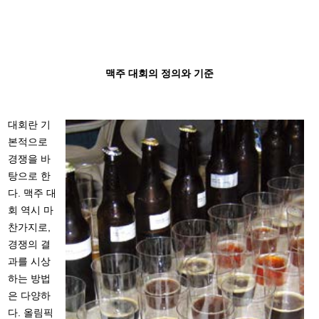
맥주 대회의 정의와 기준
대회란 기
본적으로
경쟁을 바
탕으로 한
다. 맥주 대
회 역시 마
찬가지로,
경쟁의 결
과를 시상
하는 방법
은 다양하
다. 올림픽