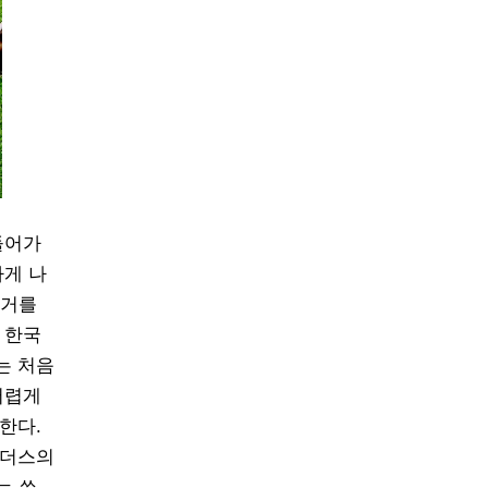
들어가
하게 나
라거를
 한국
는 처음
어렵게
한다.
운더스의
는 쓴