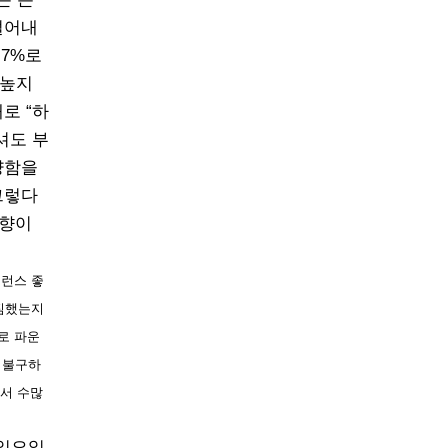
덜어내
.7%로
 높지
로 “하
셔도 부
량함을
그렇다
 향이
밸런스 좋
다짐했는지
로 파운
도 불구하
해서 수많
 일요일