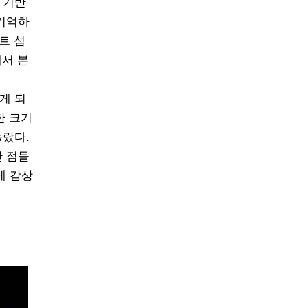
 기반
 기억하
트 섬
에서 본
게 되
한 크기
놀랐다.
한 점들
에 감상