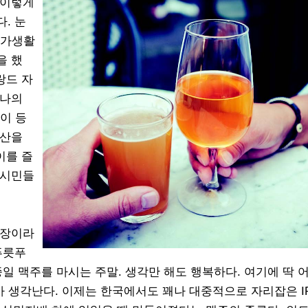
 이렇게
. 눈
여가생활
을 했
랑드 자
하나의
이 등
양산을
이를 즐
 시민들
당장이라
푸릇푸
종일 맥주를 마시는 주말. 생각만 해도 행복하다. 여기에 딱 
 생각난다. 이제는 한국에서도 꽤나 대중적으로 자리잡은 IPA