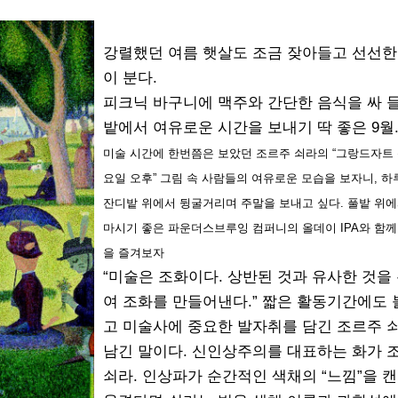
강렬했던 여름 햇살도 조금 잦아들고 선선한
이 분다.
피크닉 바구니에 맥주와 간단한 음식을 싸 
밭에서 여유로운 시간을 보내기 딱 좋은 9월
미술 시간에 한번쯤은 보았던 조르주 쇠라의 “그랑드자트 
요일 오후” 그림 속 사람들의 여유로운 모습을 보자니, 하
잔디밭 위에서 뒹굴거리며 주말을 보내고 싶다. 풀밭 위에
마시기 좋은 파운더스브루잉 컴퍼니의 올데이 IPA와 함께
을 즐겨보자
“미술은 조화이다. 상반된 것과 유사한 것을
여 조화를 만들어낸다.” 짧은 활동기간에도
고 미술사에 중요한 발자취를 담긴 조르주 
남긴 말이다. 신인상주의를 대표하는 화가 
쇠라. 인상파가 순간적인 색채의 “느낌”을 