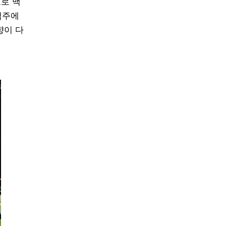
도로 맥
맥주에
향이 다