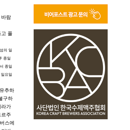
 바람
들고 풀
.
섬의 일
루 종일
서 종일
 일요일
 유추하
 불구하
쇠라가
조르주
캔버스에