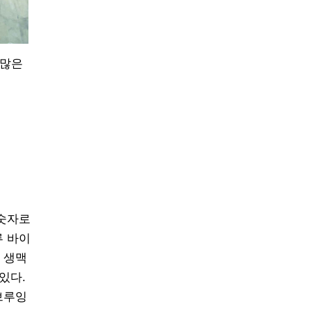
 많은
 숫자로
루 바이
 생맥
있다.
브루잉