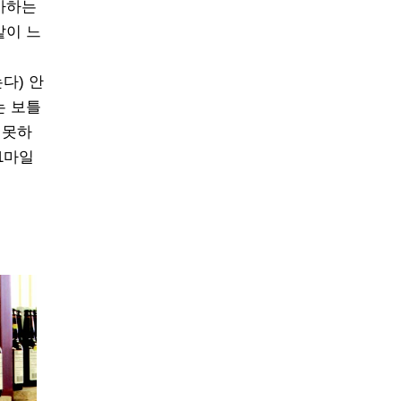
아하는
같이 느
다) 안
는 보틀
 못하
1마일