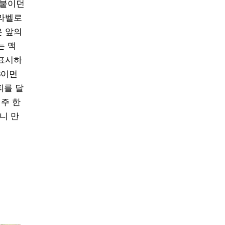
 붙이던
 라벨로
은 앞의
는 맥
 표시하
3이면
피를 달
맥주 한
니 만