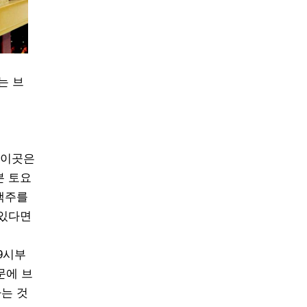
는 브
 이곳은
분 토요
맥주를
 있다면
9시부
문에 브
는 것