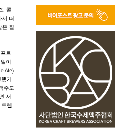
, 콜
라서 떠
같은 질
래프트
 일이
 Ale)
생했기
 맥주도
면 서
 트렌