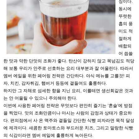
징이다.
동시에
뚜렷한
홉의
풍
미도 적
절하게
배합되
어 씁쓸
한 맛과 약한 단맛의 조화가 좋다. 탄산이 강하지 않고 목넘김도 적당
해 보통 우리가 안주로 선호하는 요리 대부분과 잘 어울린다. 따라서
엠버 에일을 위한 페어링 전략은 간단하다. 야식 메뉴를 고를것! 피
자, 치킨, 감자튀김, 햄버거 등등에 곁들여도 훌륭하다.
하지만 그 자체로 섬세한 향을 지닌 요리, 이를테면 생선회같은 것과
는 안 어울릴 수 있으니 주의해야 한다.
이번에 사용한 페어링 전략은 무엇보다 편안히 즐기는 ‘혼술’에 방점
을 찍었다. 맛의 조화만큼이나 마시는 사람의 감정과 상태가 중요하
다. 편의점에서 사 온 맥주와 곁들일 간단한 식빵 피자라면 목적 달성
에 제격이다. 새콤한 토마토스와 부드러운 치즈, 그리고 말랑한 식빵
의 식감이라면 엠버 에일에 훌륭하게 녹아든다.