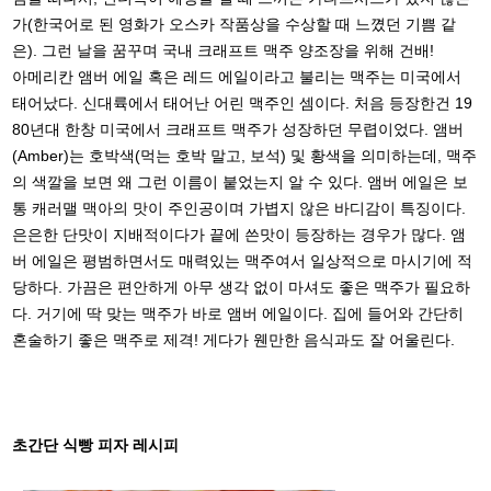
가(한국어로 된 영화가 오스카 작품상을 수상할 때 느꼈던 기쁨 같
은). 그런 날을 꿈꾸며 국내 크래프트 맥주 양조장을 위해 건배!
아메리칸 앰버 에일 혹은 레드 에일이라고 불리는 맥주는 미국에서
태어났다. 신대륙에서 태어난 어린 맥주인 셈이다. 처음 등장한건 19
80년대 한창 미국에서 크래프트 맥주가 성장하던 무렵이었다. 앰버
(Amber)는 호박색(먹는 호박 말고, 보석) 및 황색을 의미하는데, 맥주
의 색깔을 보면 왜 그런 이름이 붙었는지 알 수 있다. 앰버 에일은 보
통 캐러맬 맥아의 맛이 주인공이며 가볍지 않은 바디감이 특징이다.
은은한 단맛이 지배적이다가 끝에 쓴맛이 등장하는 경우가 많다.
앰
버 에일은 평범하면서도 매력있는 맥주여서 일상적으로 마시기에 적
당하다. 가끔은 편안하게 아무 생각 없이 마셔도 좋은 맥주가
필요하
다. 거기에 딱 맞는 맥주가 바로 앰버 에일이다. 집에 들어와 간단히
혼술하기 좋은 맥주로 제격! 게다가 웬만한 음식과도 잘 어울린다.
초간단 식빵 피자 레시피