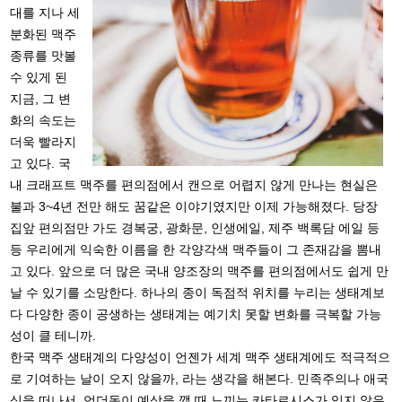
대를 지나 세
분화된 맥주
종류를 맛볼
수 있게 된
지금, 그 변
화의 속도는
더욱 빨라지
고 있다. 국
내 크래프트 맥주를 편의점에서 캔으로 어렵지 않게 만나는 현실은
불과 3~4년 전만 해도 꿈같은 이야기였지만 이제 가능해졌다. 당장
집앞 편의점만 가도 경복궁, 광화문, 인생에일, 제주 백록담 에일 등
등 우리에게 익숙한 이름을 한 각양각색 맥주들이 그 존재감을 뽐내
고 있다. 앞으로 더 많은 국내 양조장의 맥주를 편의점에서도 쉽게 만
날 수 있기를 소망한다. 하나의 종이 독점적 위치를 누리는 생태계보
다 다양한 종이 공생하는 생태계는 예기치 못할 변화를 극복할 가능
성이 클 테니까.
한국 맥주 생태계의 다양성이 언젠가 세계 맥주 생태계에도 적극적으
로 기여하는 날이 오지 않을까, 라는 생각을 해본다. 민족주의나 애국
심을 떠나서, 언더독이 예상을 깰 때 느끼는 카타르시스가 있지 않은