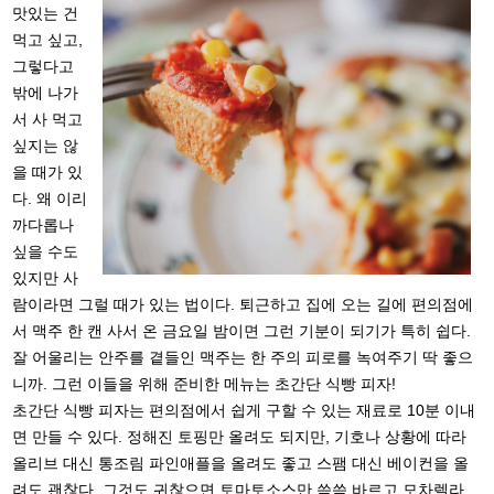
맛있는 건
먹고 싶고,
그렇다고
밖에 나가
서 사 먹고
싶지는 않
을 때가 있
다. 왜 이리
까다롭나
싶을 수도
있지만 사
람이라면 그럴 때가 있는 법이다. 퇴근하고 집에 오는 길에 편의점에
서 맥주 한 캔 사서 온 금요일 밤이면 그런 기분이 되기가 특히 쉽다.
잘 어울리는 안주를 곁들인 맥주는 한 주의 피로를 녹여주기 딱 좋으
니까. 그런 이들을 위해 준비한 메뉴는 초간단 식빵 피자!
초간단 식빵 피자는 편의점에서 쉽게 구할 수 있는 재료로 10분 이내
면 만들 수 있다. 정해진 토핑만 올려도 되지만, 기호나 상황에 따라
올리브 대신 통조림 파인애플을 올려도 좋고 스팸 대신 베이컨을 올
려도 괜찮다. 그것도 귀찮으면 토마토소스만 쓱쓱 바르고 모차렐라