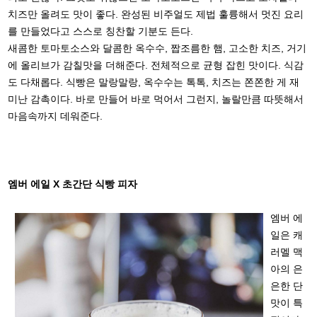
치즈만 올려도 맛이 좋다. 완성된 비주얼도 제법 훌륭해서 멋진 요리
를 만들었다고 스스로 칭찬할 기분도 든다.
새콤한 토마토소스와 달콤한 옥수수, 짭조름한 햄, 고소한 치즈, 거기
에 올리브가 감칠맛을 더해준다. 전체적으로 균형 잡힌 맛이다. 식감
도 다채롭다. 식빵은 말랑말랑, 옥수수는 톡톡, 치즈는 쫀쫀한 게 재
미난 감촉이다. 바로 만들어 바로 먹어서 그런지, 놀랄만큼 따뜻해서
마음속까지 데워준다.
엠버 에일 X 초간단 식빵 피자
엠버 에
일은 캐
러멜 맥
아의 은
은한 단
맛이 특