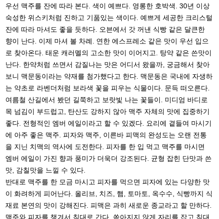
우선 맥주를 잔에 따라 본다. 색이 예쁘다. 영롱한 호박색. 30년 이상
숙성한 위스키처럼 진하고 기품있는 색이다. 예쁘게 세공한 크리스털
잔에 따라 마셔도 좋을 듯하다. 오븐에서 갓 꺼낸 식빵 같은 달큰한
향이 난다. 이제 마셔 볼 차례. 연한 에스프레소 같은 맛이 우선 입으
로 찾아온다. 태운 캐러멜의 고소한 맛이 이어지고. 탕약 같은 쓴맛이
난다. 한약처럼 쓰면서 감질나는 맛은 어디서 왔을까, 궁금해서 찾아
보니 맥문동이라는 약재를 첨가했다고 한다. 맥문동은 국내에 자생하
는 약초로 라벤더처럼 보라색 꽃을 피우는 식물이다. 문득 떠오른다.
여름철 산길에서 봤던 길쭉하고 보랏빛 나는 꽃들이. 미디엄 바디로
목 넘김이 부드럽고, 탄산도 강하지 않아 맥주 자체의 맛에 집중하기
좋다. 전형적인 엠버 에일이라고 할 수 있겠다. 요리에 곁들여 마시기
에 아주 좋은 맥주. 피자와 맥주, 이른바 피맥의 완성도는 오랜 전통
을 지닌 치맥의 역사에 도전한다. 피자를 한 입 먹고 맥주를 마시면
엠버 에일이 가진 향과 풍미가 더욱더 강조된다. 균형 잡힌 단맛과 쓴
맛, 감칠맛을 느낄 수 있다.
반대로 맥주를 한 모금 마시고 피자를 먹으면 피자에 있는 다양한 맛
이 화려하게 피어난다. 올리브, 치즈, 햄, 토마토, 옥수수, 식빵까지 식
재료 본연의 맛이 강해진다. 피맥은 과히 새로운 종교라고 할 만하다.
맥주와 피자를 챙겨서 침대로 간다. 쏟아지지 않게 자리를 잡고 침대