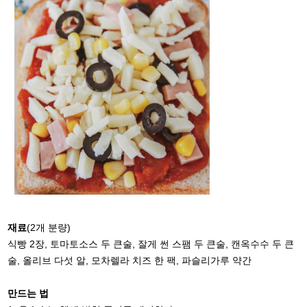
재료
(2개 분량)
식빵 2장, 토마토소스 두 큰술, 잘게 썬 스팸 두 큰술, 캔옥수수 두 큰
술, 올리브 다섯 알, 모차렐라 치즈 한 팩, 파슬리가루 약간
만드는 법